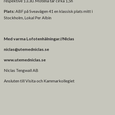
respektive 13.30. Mötena tar cirka 1,5h
Plats:
ABF på Sveavägen 41 en klassisk plats mitt i
Stockholm, Lokal Per Albin
Med varma Lofotenhälningar//NIclas
niclas@utemedniclas.se
www.utemedniclas.se
Niclas Tengwall AB
Ansluten till Visita och Kammarkollegiet