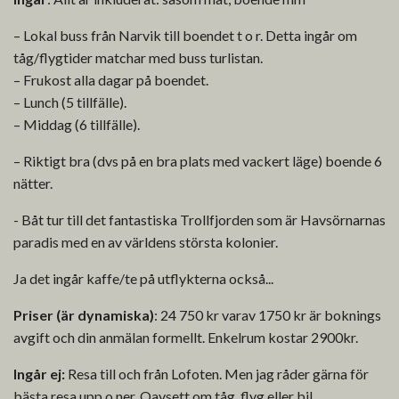
– Lokal buss från Narvik till boendet t o r. Detta ingår om
tåg/flygtider matchar med buss turlistan.
– Frukost alla dagar på boendet.
– Lunch (5 tillfälle).
– Middag (6 tillfälle).
– Riktigt bra (dvs på en bra plats med vackert läge) boende 6
nätter.
- Båt tur till det fantastiska Trollfjorden som är Havsörnarnas
paradis med en av världens största kolonier.
Ja det ingår kaffe/te på utflykterna också...
Priser (är dynamiska)
: 24 750 kr varav 1750 kr är boknings
avgift och din anmälan formellt. Enkelrum kostar 2900kr.
Ingår ej:
Resa till och från Lofoten. Men jag råder gärna för
bästa resa upp o ner. Oavsett om tåg, flyg eller bil.