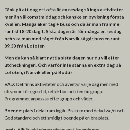
Tänk på att dag ett ofta är en resdag så inga aktiviteter
mer än välkomstmiddag och kanske en byvisning första
kvällen. Många åker tåg + buss och då är man framme
runt kl 18-20 dag 1. Sista dagen är för många en resdag
och ska man med tåget från Narvik så går bussen runt
09.30 från Lofoten
Men du kan så klart nyttja sista dagen hur du vill efter
utcheckningen. Och varför inte stanna en extra dag på
Lofoten, i Narvik eller på Bodö?
VAD
: Det finns aktiviteter och äventyr varje dag men med
utrymme för egen tid, reflektion och i en fin grupp.
Programmet anpassas efter grupp och väder.
Boende
: plats i delat rum ingår. Bra rum med delad wc/dusch.
God standard och ett smidigt boende på en bra plats.
Ingår
: Allt är inkluderat: såsom mat, boende mm