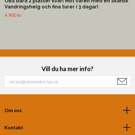
OBS bara 2 platser kvar! Möt våren med en Skånsk
Vandringshelg och fina turer i 3 dagar!
4 900 kr
Vill du ha mer info?
Om oss
Kontakt