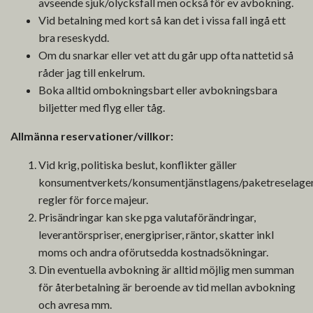
avseende sjuk/olycksfall men också för ev avbokning.
Vid betalning med kort så kan det i vissa fall ingå ett
bra reseskydd.
Om du snarkar eller vet att du går upp ofta nattetid så
råder jag till enkelrum.
Boka alltid ombokningsbart eller avbokningsbara
biljetter med flyg eller tåg.
Allmänna reservationer/villkor:
Vid krig, politiska beslut, konflikter gäller
konsumentverkets/konsumentjänstlagens/paketreselage
regler för force majeur.
Prisändringar kan ske pga valutaförändringar,
leverantörspriser, energipriser, räntor, skatter inkl
moms och andra oförutsedda kostnadsökningar.
Din eventuella avbokning är alltid möjlig men summan
för återbetalning är beroende av tid mellan avbokning
och avresa mm.