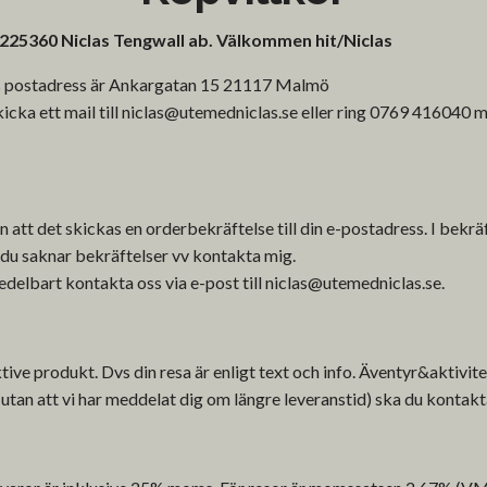
25360 Niclas Tengwall ab. Välkommen hit/Niclas
ets postadress är Ankargatan 15 21117 Malmö
cka ett mail till
niclas@utemedniclas.se
eller ring 0769 416040 m
n att det skickas en orderbekräftelse till din e-postadress. I bekrä
 du saknar bekräftelser vv kontakta mig.
edelbart kontakta oss via e-post till
niclas@utemedniclas.se
.
ive produkt. Dvs din resa är enligt text och info. Äventyr&aktivite
(utan att vi har meddelat dig om längre leveranstid) ska du kontak