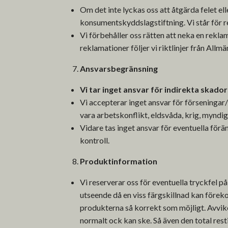
Om det inte lyckas oss att åtgärda felet el
konsumentskyddslagstiftning. Vi står för 
Vi förbehåller oss rätten att neka en rekla
reklamationer följer vi riktlinjer från All
Ansvarsbegränsning
Vi tar inget ansvar för indirekta skad
Vi accepterar inget ansvar för förseningar
vara arbetskonflikt, eldsvåda, krig, myndig
Vidare tas inget ansvar för eventuella fö
kontroll.
Produktinformation
Vi reserverar oss för eventuella tryckfel 
utseende då en viss färgskillnad kan förek
produkterna så korrekt som möjligt. Avvikel
normalt ock kan ske. Så även den total rest