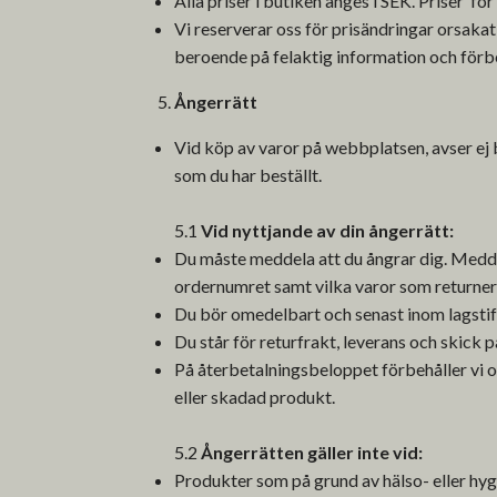
Alla priser i butiken anges i SEK. Priser 
Vi reserverar oss för prisändringar orsakat 
beroende på felaktig information och förbeh
Ångerrätt
Vid köp av varor på webbplatsen, avser ej 
som du har beställt.
5.1
Vid nyttjande av din ångerrätt:
Du måste meddela att du ångrar dig. Medde
ordernumret samt vilka varor som returneri
Du bör omedelbart och senast inom lagstif
Du står för returfrakt, leverans och skick
På återbetalningsbeloppet förbehåller vi 
eller skadad produkt.
5.2
Ångerrätten gäller inte vid:
Produkter som på grund av hälso- eller hyg