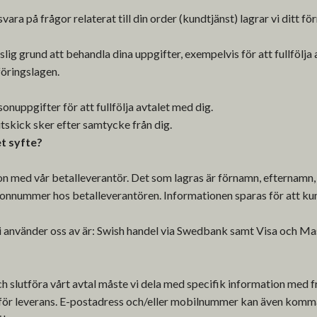
vara på frågor relaterat till din order (kundtjänst) lagrar vi ditt
slig grund att behandla dina uppgifter, exempelvis för att fullfölja a
föringslagen.
nuppgifter för att fullfölja avtalet med dig.
skick sker efter samtycke från dig.
et syfte?
n med vår betalleverantör. Det som lagras är förnamn, efternamn,
sonnummer hos betalleverantören. Informationen sparas för att k
i använder oss av är: Swish handel via Swedbank samt Visa och Mas
och slutföra vårt avtal måste vi dela med specifik information med
ör leverans. E-postadress och/eller mobilnummer kan även komma 