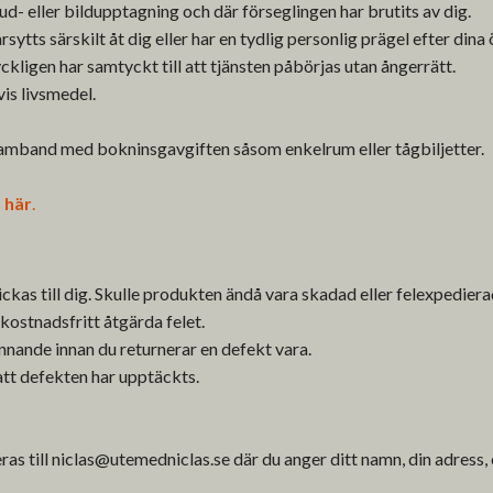
d- eller bildupptagning och där förseglingen har brutits av dig.
ytts särskilt åt dig eller har en tydlig personlig prägel efter dina
ckligen har samtyckt till att tjänsten påbörjas utan ångerrätt.
is livsmedel.
 samband med bokninsgavgiften såsom enkelrum eller tågbiljetter.
e
här
.
ckas till dig. Skulle produkten ändå vara skadad eller felexpediera
ostnadsfritt åtgärda felet.
nnande innan du returnerar en defekt vara.
tt defekten har upptäckts.
ras till
niclas@utemedniclas.se
där du anger ditt namn, din adress