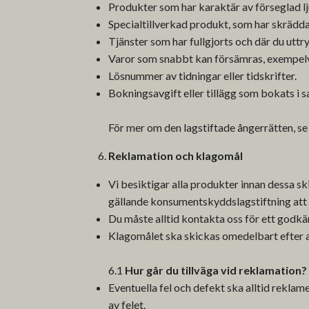
Produkter som har karaktär av förseglad lju
Specialtillverkad produkt, som har skräddars
Tjänster som har fullgjorts och där du uttry
Varor som snabbt kan försämras, exempelv
Lösnummer av tidningar eller tidskrifter.
Bokningsavgift eller tillägg som bokats i
För mer om den lagstiftade ångerrätten, s
Reklamation och klagomål
Vi besiktigar alla produkter innan dessa ski
gällande konsumentskyddslagstiftning att k
Du måste alltid kontakta oss för ett godkä
Klagomålet ska skickas omedelbart efter a
6.1
Hur går du tillväga vid reklamation?
Eventuella fel och defekt ska alltid reklame
av felet.