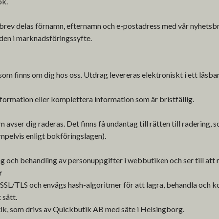
ök.
brev delas förnamn, efternamn och e-postadress med vår nyhetsbre
en i marknadsföringssyfte.
 som finns om dig hos oss. Utdrag levereras elektroniskt i ett läsba
nformation eller komplettera information som är bristfällig.
avser dig raderas. Det finns få undantag till rätten till radering, s
empelvis enligt bokföringslagen).
 och behandling av personuppgifter i webbutiken och ser till att r
r
 SSL/TLS och envägs hash-algoritmer för att lagra, behandla och
 sätt.
ik, som drivs av Quickbutik AB med säte i Helsingborg.