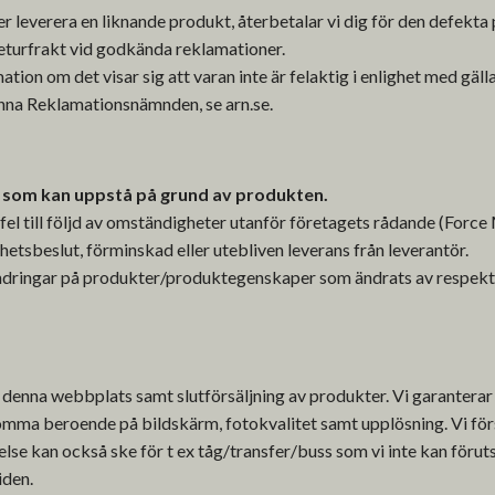
ler leverera en liknande produkt, återbetalar vi dig för den defekt
returfrakt vid godkända reklamationer.
mation om det visar sig att varan inte är felaktig i enlighet med g
männa Reklamationsnämnden, se arn.se.
or som kan uppstå på grund av produkten.
/fel till följd av omständigheter utanför företagets rådande (For
hetsbeslut, förminskad eller utebliven leverans från leverantör.
rändringar på produkter/produktegenskaper som ändrats av respekti
på denna webbplats samt slutförsäljning av produkter. Vi garanterar
omma beroende på bildskärm, fotokvalitet samt upplösning. Vi förs
se kan också ske för t ex tåg/transfer/buss som vi inte kan föruts
iden.