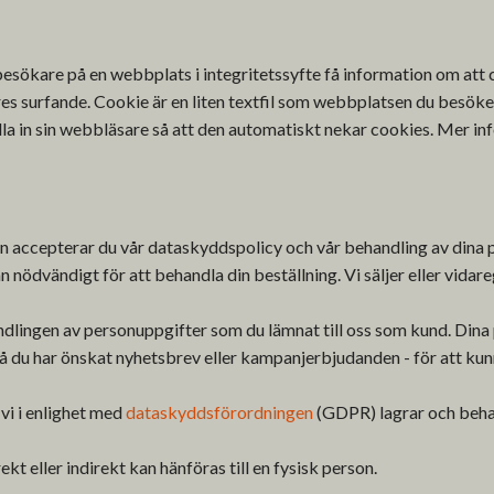
besökare på en webbplats i integritetssyfte få information om att 
res surfande. Cookie är en liten textfil som webbplatsen du besöker
 ställa in sin webbläsare så att den automatiskt nekar cookies. Mer 
accepterar du vår dataskyddspolicy och vår behandling av dina p
än nödvändigt för att behandla din beställning. Vi säljer eller vidare
dlingen av personuppgifter som du lämnat till oss som kund. Dina 
en då du har önskat nyhetsbrev eller kampanjerbjudanden - för att 
vi i enlighet med
dataskyddsförordningen
(GDPR) lagrar och behan
kt eller indirekt kan hänföras till en fysisk person.