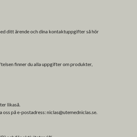
ed ditt ärende och dina kontaktuppgifter så hör
ftelsen finner du alla uppgifter om produkter,
ter likaså.
ta oss på e-postadress:
niclas@utemedniclas.se
.