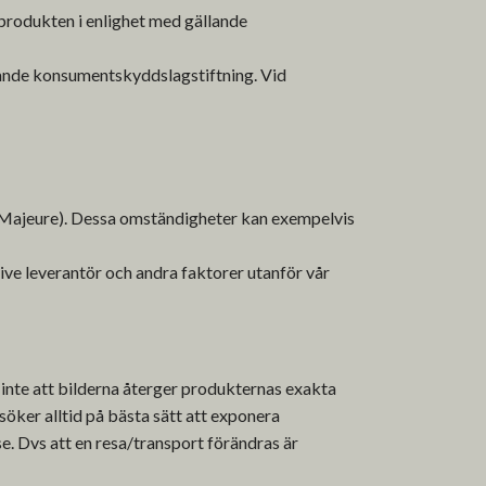
a produkten i enlighet med gällande
ällande konsumentskyddslagstiftning. Vid
ce Majeure). Dessa omständigheter kan exempelvis
ve leverantör och andra faktorer utanför vår
 inte att bilderna återger produkternas exakta
öker alltid på bästa sätt att exponera
e. Dvs att en resa/transport förändras är