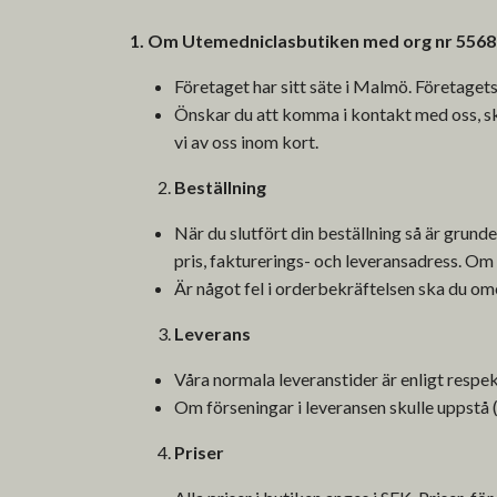
1.
Om Utemedniclasbutiken med org nr 55682
Företaget har sitt säte i Malmö. Företag
Önskar du att komma i kontakt med oss, ski
vi av oss inom kort.
Beställning
När du slutfört din beställning så är grunde
pris, fakturerings- och leveransadress. Om
Är något fel i orderbekräftelsen ska du om
Leverans
Våra normala leveranstider är enligt respekt
Om förseningar i leveransen skulle uppstå 
Priser