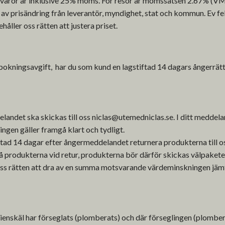
för varor är inklusive 25% moms. För resor är momssatsen 2.67% (VM
av prisändring från leverantör, myndighet, stat och kommun. Ev felt
åller oss rätten att justera priset.
bokningsavgift, har du som kund en lagstiftad 14 dagars ångerrätt 
landet ska skickas till oss
niclas@utemedniclas.se
. I ditt meddel
ngen gäller framgå klart och tydligt.
tad 14 dagar efter ångermeddelandet returnera produkterna till o
 på produkterna vid retur, produkterna bör därför skickas välpakete
oss rätten att dra av en summa motsvarande värdeminskningen jäm
ienskäl har förseglats (plomberats) och där förseglingen (plomberi