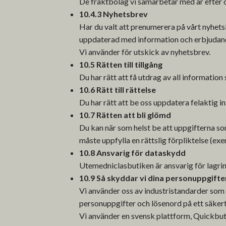
De fraktbolag vi samarbetar med är efter 
10.4.3 Nyhetsbrev
Har du valt att prenumerera på vårt nyhets
uppdaterad med information och erbjudand
Vi använder för utskick av nyhetsbrev.
10.5 Rätten till tillgång
Du har rätt att få utdrag av all information
10.6 Rätt till rättelse
Du har rätt att be oss uppdatera felaktig i
10.7 Rätten att bli glömd
Du kan när som helst be att uppgifterna som 
måste uppfylla en rättslig förpliktelse (ex
10.8 Ansvarig för dataskydd
Utemedniclasbutiken är ansvarig för lagring
10.9 Så skyddar vi dina personuppgifte
Vi använder oss av industristandarder som
personuppgifter och lösenord på ett säkert
Vi använder en svensk plattform, Quickbut