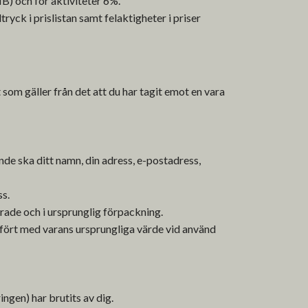
B) och för aktiviteter 6%.
ryck i prislistan samt felaktigheter i priser
som gäller från det att du har tagit emot en vara
ande ska ditt namn, din adress, e-postadress,
ss.
rade och i ursprunglig förpackning.
fört med varans ursprungliga värde vid använd
ngen) har brutits av dig.